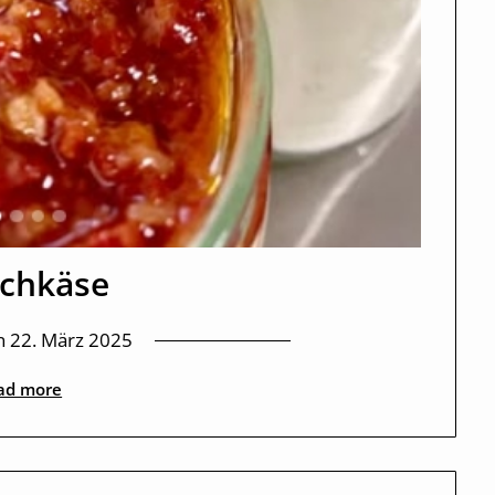
schkäse
n
22. März 2025
ad more